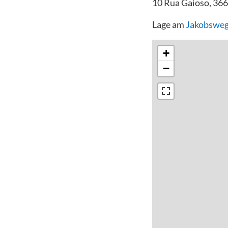
10 Rua Gaioso, 366
Lage am
Jakobsweg
+
−