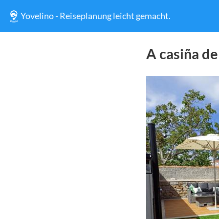
Yovelino - Reiseplanung leicht gemacht.
A casiña de