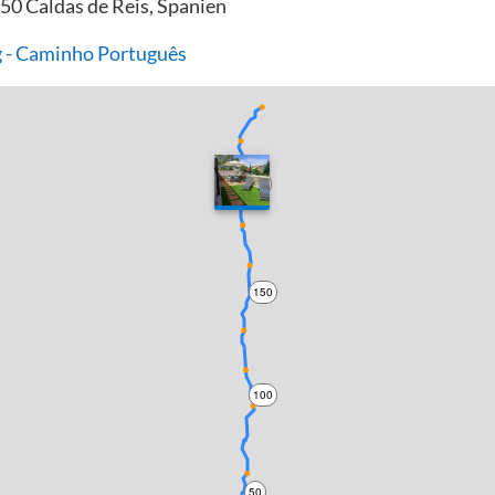
50 Caldas de Reis, Spanien
 - Caminho Português
200
150
100
50