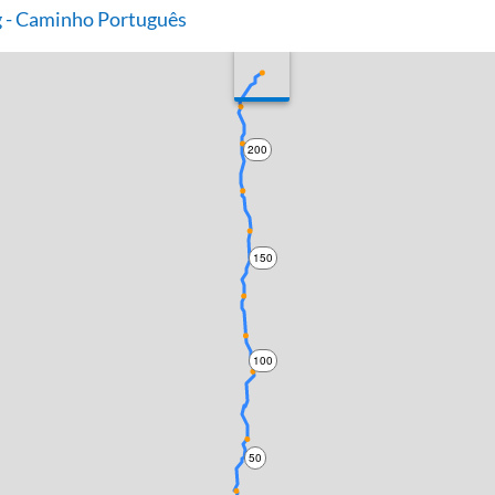
 - Caminho Português
200
150
100
50