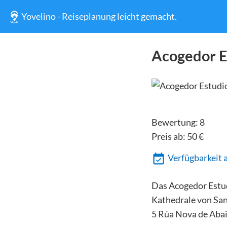
Yovelino - Reiseplanung leicht gemacht.
Acogedor E
Bewertung:
8
Preis ab:
50
€
Verfügbarkeit 
Das Acogedor Estud
Kathedrale von San
5 Rúa Nova de Abai