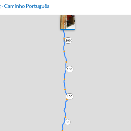
 - Caminho Português
200
150
100
50