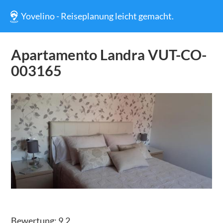
Yovelino - Reiseplanung leicht gemacht.
Apartamento Landra VUT-CO-
003165
Bewertung:
9.2