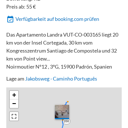
Preis ab:
55
€
Verfügbarkeit auf booking.com prüfen
Das Apartamento Landra VUT-CO-003165 liegt 20
km von der Insel Cortegada, 30 km vom
Kongresszentrum Santiago de Compostela und 32
km von Point view...
Noirmoutier Nº12 , 3ºG, 15900 Padrón, Spanien
Lage am
Jakobsweg - Caminho Português
+
−
200