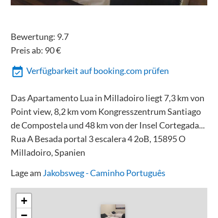
Bewertung:
9.7
Preis ab:
90
€
Verfügbarkeit auf booking.com prüfen
Das Apartamento Lua in Milladoiro liegt 7,3 km von
Point view, 8,2 km vom Kongresszentrum Santiago
de Compostela und 48 km von der Insel Cortegada...
Rua A Besada portal 3 escalera 4 2oB, 15895 O
Milladoiro, Spanien
Lage am
Jakobsweg - Caminho Português
+
−