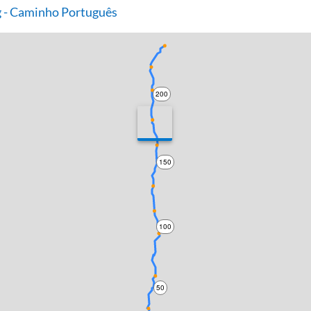
 - Caminho Português
200
150
100
50