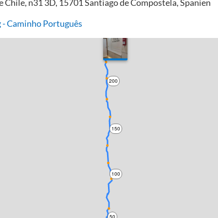
de Chile, n31 3D, 15701 Santiago de Compostela, Spanien
 - Caminho Português
200
150
100
50