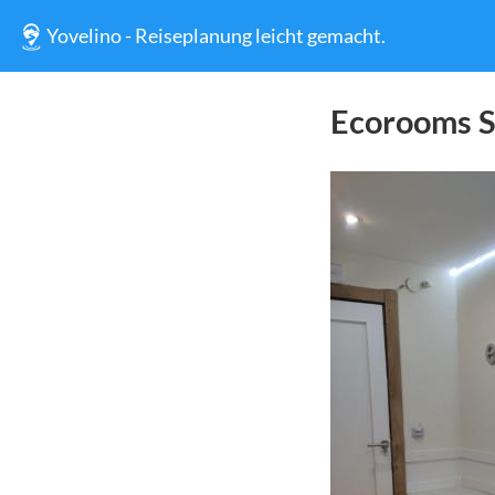
Yovelino - Reiseplanung leicht gemacht.
Ecorooms S