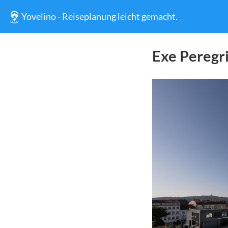
Yovelino - Reiseplanung leicht gemacht.
Exe Peregr