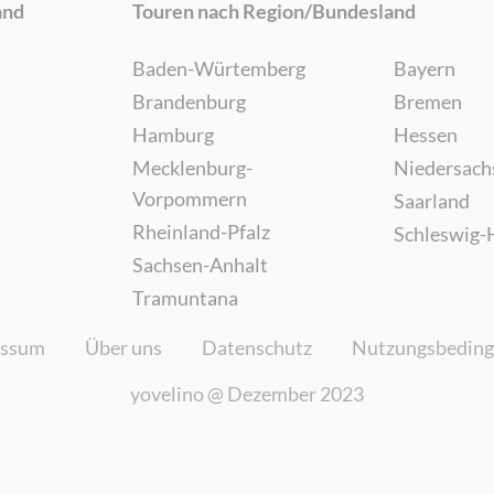
and
Touren nach Region/Bundesland
Baden-Würtemberg
Bayern
Brandenburg
Bremen
Hamburg
Hessen
Mecklenburg-
Niedersach
Vorpommern
Saarland
Rheinland-Pfalz
Schleswig-
Sachsen-Anhalt
Tramuntana
essum
Über uns
Datenschutz
Nutzungsbedin
yovelino @
Dezember 2023