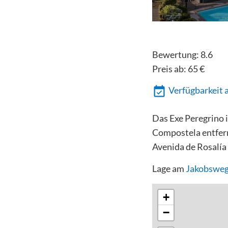
Bewertung:
8.6
Preis ab:
65
€
Verfügbarkeit 
Das Exe Peregrino 
Compostela entfern
Avenida de Rosalía
Lage am
Jakobsweg
+
−