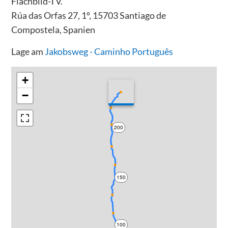
Flachbild-TV.
Rúa das Orfas 27, 1º, 15703 Santiago de
Compostela, Spanien
Lage am
Jakobsweg - Caminho Português
+
−
200
150
100