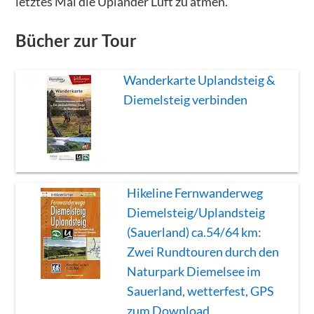
letztes Mal die Upländer Luft zu atmen.
Bücher zur Tour
Wanderkarte Uplandsteig &
Diemelsteig verbinden
Hikeline Fernwanderweg
Diemelsteig/Uplandsteig
(Sauerland) ca.54/64 km:
Zwei Rundtouren durch den
Naturpark Diemelsee im
Sauerland, wetterfest, GPS
zum Download