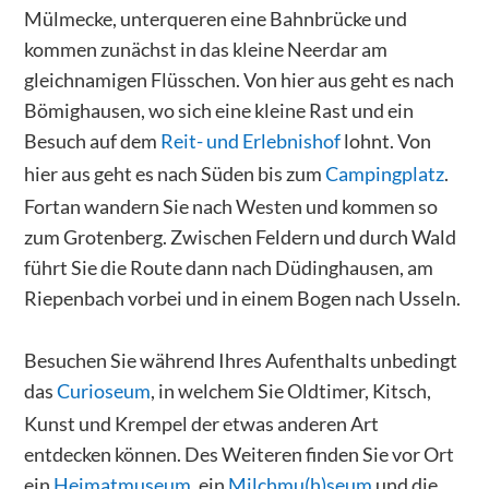
Mülmecke, unterqueren eine Bahnbrücke und
kommen zunächst in das kleine Neerdar am
gleichnamigen Flüsschen. Von hier aus geht es nach
Bömighausen, wo sich eine kleine Rast und ein
Besuch auf dem
Reit- und Erlebnishof
lohnt. Von
hier aus geht es nach Süden bis zum
Campingplatz
.
Fortan wandern Sie nach Westen und kommen so
zum Grotenberg. Zwischen Feldern und durch Wald
führt Sie die Route dann nach Düdinghausen, am
Riepenbach vorbei und in einem Bogen nach Usseln.
Besuchen Sie während Ihres Aufenthalts unbedingt
das
Curioseum
, in welchem Sie Oldtimer, Kitsch,
Kunst und Krempel der etwas anderen Art
entdecken können. Des Weiteren finden Sie vor Ort
ein
Heimatmuseum
, ein
Milchmu(h)seum
und die