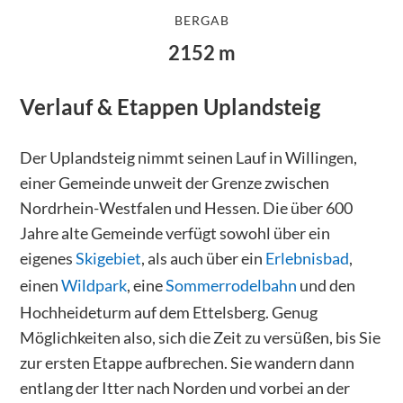
BERGAB
2152
m
Verlauf & Etappen
Uplandsteig
Der Uplandsteig nimmt seinen Lauf in Willingen,
einer Gemeinde unweit der Grenze zwischen
Nordrhein-Westfalen und Hessen. Die über 600
Jahre alte Gemeinde verfügt sowohl über ein
eigenes
Skigebiet
, als auch über ein
Erlebnisbad
,
einen
Wildpark
, eine
Sommerrodelbahn
und den
Hochheideturm auf dem Ettelsberg. Genug
Möglichkeiten also, sich die Zeit zu versüßen, bis Sie
zur ersten Etappe aufbrechen. Sie wandern dann
entlang der Itter nach Norden und vorbei an der