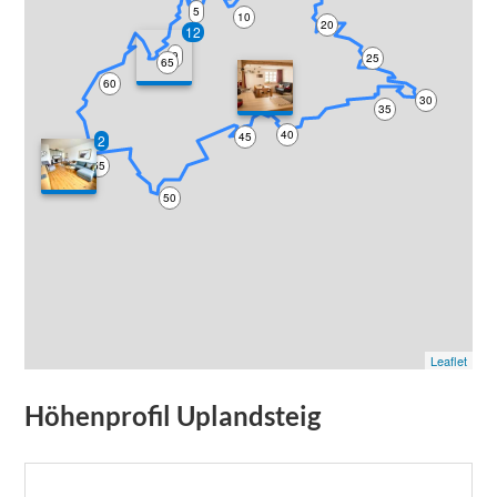
5
10
20
12
0
25
65
60
30
35
40
45
2
55
50
Leaflet
Höhenprofil
Uplandsteig