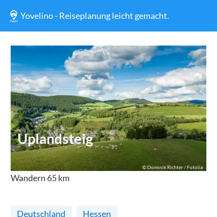
Yovelino - Reiseplanung leicht gemacht.
Uplandsteig
©
Dominik Richter / Fotolia
Wandern
65
km
Deutschland
Hessen