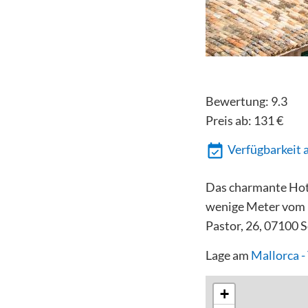
Bewertung:
9.3
Preis ab:
131
€
Verfügbarkeit 
Das charmante Hotel
wenige Meter vom H
Pastor, 26, 07100 S
Lage am
Mallorca 
+