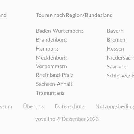
and
Touren nach Region/Bundesland
Baden-Würtemberg
Bayern
Brandenburg
Bremen
Hamburg
Hessen
Mecklenburg-
Niedersach
Vorpommern
Saarland
Rheinland-Pfalz
Schleswig-
Sachsen-Anhalt
Tramuntana
essum
Über uns
Datenschutz
Nutzungsbedin
yovelino @
Dezember 2023