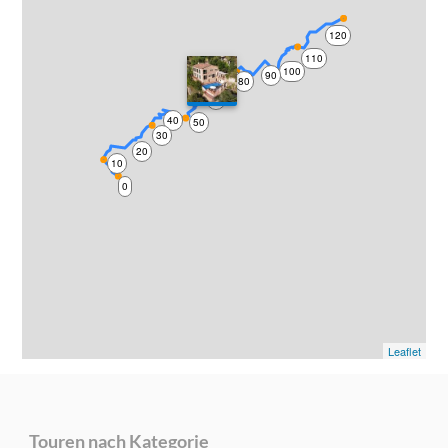
120
110
100
90
70
80
60
40
50
30
20
10
0
Leaflet
Touren nach Kategorie