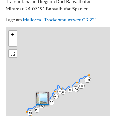
Tramuntana und liegt im Dorf Banyalbufar.
Miramar, 24, 07191 Banyalbufar, Spanien
Lage am
Mallorca - Trockenmauerweg GR 221
+
−
120
110
100
90
70
80
60
40
50
30
20
10