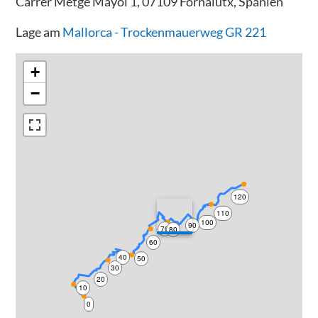
Carrer Metge Mayol 1, 07109 Fornalutx, Spanien
Lage am
Mallorca - Trockenmauerweg GR 221
+
−
120
110
100
90
70
80
60
40
50
30
20
10
0