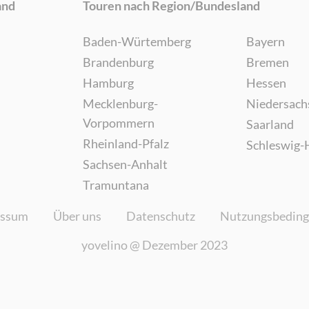
and
Touren nach Region/Bundesland
Baden-Würtemberg
Bayern
Brandenburg
Bremen
Hamburg
Hessen
Mecklenburg-
Niedersach
Vorpommern
Saarland
Rheinland-Pfalz
Schleswig-
Sachsen-Anhalt
Tramuntana
essum
Über uns
Datenschutz
Nutzungsbedin
yovelino @
Dezember 2023