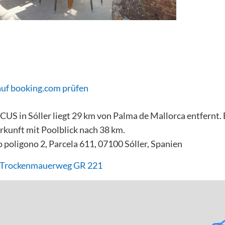
auf booking.com prüfen
US in Sóller liegt 29 km von Palma de Mallorca entfernt. 
rkunft mit Poolblick nach 38 km.
 poligono 2, Parcela 611, 07100 Sóller, Spanien
- Trockenmauerweg GR 221