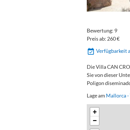
Bewertung:
9
Preis ab:
260
€
Verfügbarkeit 
Die Villa CAN CROC
Sie von dieser Unte
Poligon diseminado
Lage am
Mallorca 
+
−