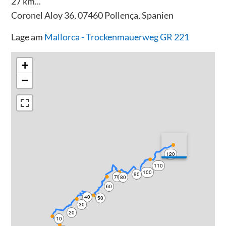
27 km...
Coronel Aloy 36, 07460 Pollença, Spanien
Lage am
Mallorca - Trockenmauerweg GR 221
+
−
120
110
100
90
70
80
60
40
50
30
20
10