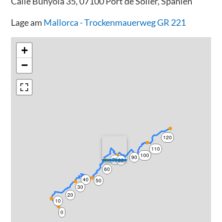
Calle Bunyola 35, 07100 Port de Sóller, Spanien
Lage am
Mallorca - Trockenmauerweg GR 221
+
−
120
110
100
90
70
80
60
40
50
30
20
10
0