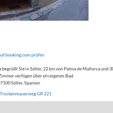
auf booking.com prüfen
 begrüßt Sie in Sóller, 22 km von Palma de Mallorca und 3
 Zimmer verfügen über ein eigenes Bad.
 07100 Sóller, Spanien
- Trockenmauerweg GR 221