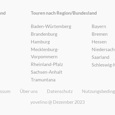
and
Touren nach Region/Bundesland
Baden-Würtemberg
Bayern
Brandenburg
Bremen
Hamburg
Hessen
Mecklenburg-
Niedersach
Vorpommern
Saarland
Rheinland-Pfalz
Schleswig-
Sachsen-Anhalt
Tramuntana
essum
Über uns
Datenschutz
Nutzungsbedin
yovelino @
Dezember 2023