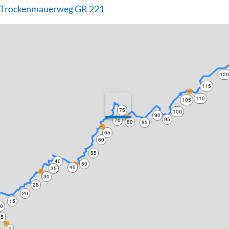
- Trockenmauerweg GR 221
12
115
110
105
75
100
90
95
70
80
85
65
60
55
40
50
45
35
30
25
20
15
10
5
0