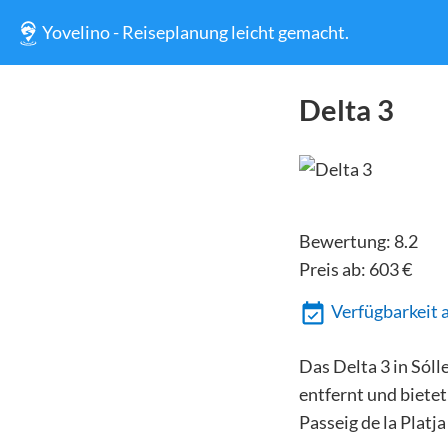
Yovelino - Reiseplanung leicht gemacht.
Delta 3
Bewertung:
8.2
Preis ab:
603
€
Verfügbarkeit 
Das Delta 3 in Sól
entfernt und biete
Passeig de la Platj