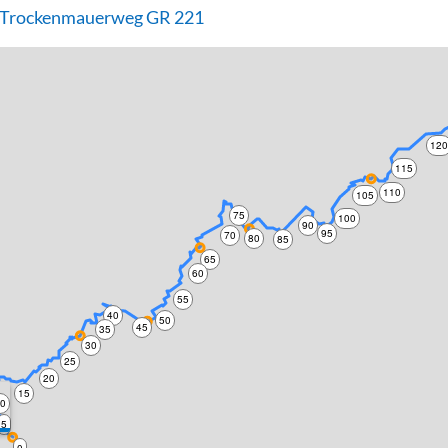
- Trockenmauerweg GR 221
12
115
110
105
75
100
90
95
70
80
85
65
60
55
40
50
45
35
30
25
20
15
10
5
0