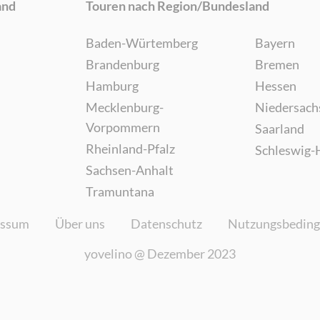
and
Touren nach Region/Bundesland
Baden-Würtemberg
Bayern
Brandenburg
Bremen
Hamburg
Hessen
Mecklenburg-
Niedersach
Vorpommern
Saarland
Rheinland-Pfalz
Schleswig-
Sachsen-Anhalt
Tramuntana
essum
Über uns
Datenschutz
Nutzungsbedin
yovelino @
Dezember 2023