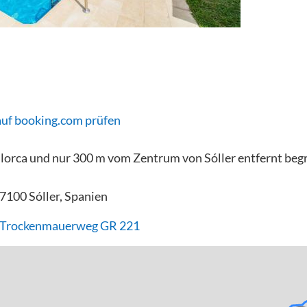
auf booking.com prüfen
orca und nur 300 m vom Zentrum von Sóller entfernt begr
7100 Sóller, Spanien
- Trockenmauerweg GR 221