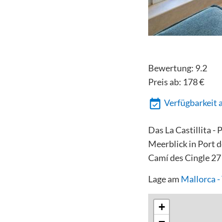
Bewertung:
9.2
Preis ab:
178
€
Verfügbarkeit 
Das La Castillita -
Meerblick in Port d
Camí des Cingle 27 
Lage am
Mallorca 
+
−