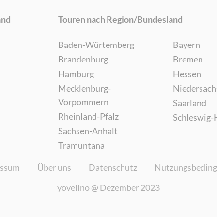
and
Touren nach Region/Bundesland
Baden-Würtemberg
Bayern
Brandenburg
Bremen
Hamburg
Hessen
Mecklenburg-
Niedersach
Vorpommern
Saarland
Rheinland-Pfalz
Schleswig-
Sachsen-Anhalt
Tramuntana
essum
Über uns
Datenschutz
Nutzungsbedin
yovelino @
Dezember 2023