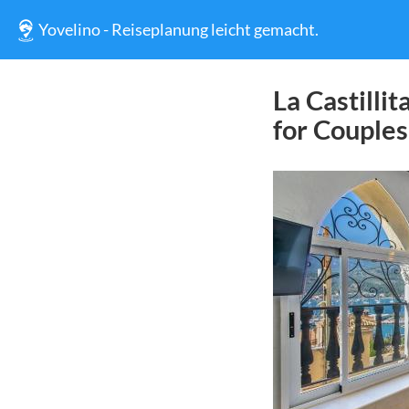
Yovelino - Reiseplanung leicht gemacht.
La Castilli
for Couples