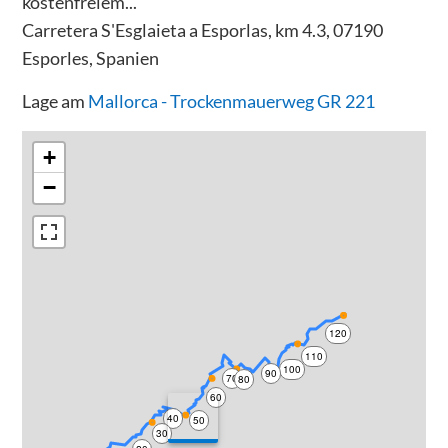
kostenfreiem...
Carretera S'Esglaieta a Esporlas, km 4.3, 07190
Esporles, Spanien
Lage am
Mallorca - Trockenmauerweg GR 221
+
−
120
110
100
90
70
80
60
40
50
30