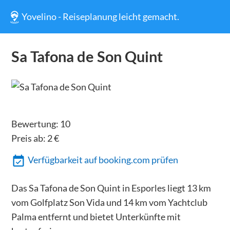
Yovelino - Reiseplanung leicht gemacht.
Sa Tafona de Son Quint
Bewertung:
10
Preis ab:
2
€
Verfügbarkeit auf booking.com prüfen
Das Sa Tafona de Son Quint in Esporles liegt 13 km
vom Golfplatz Son Vida und 14 km vom Yachtclub
Palma entfernt und bietet Unterkünfte mit