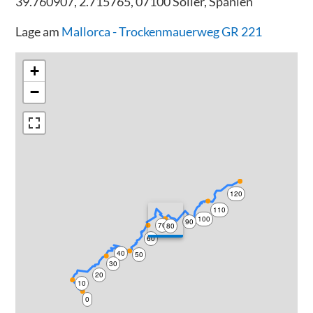
39.760907, 2.715765, 07100 Sóller, Spanien
Lage am
Mallorca - Trockenmauerweg GR 221
+
−
120
110
100
90
70
80
60
40
50
30
20
10
0