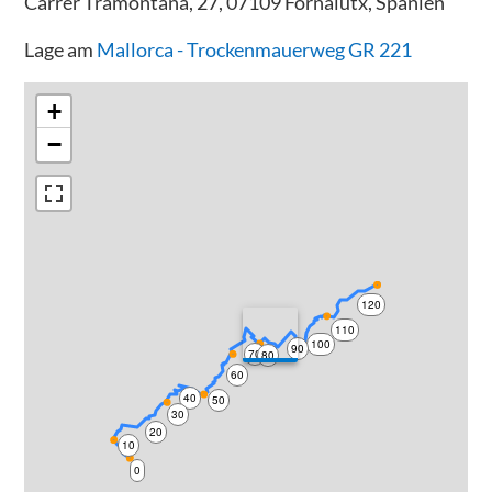
Carrer Tramontana, 27, 07109 Fornalutx, Spanien
Lage am
Mallorca - Trockenmauerweg GR 221
+
−
120
110
100
90
70
80
60
40
50
30
20
10
0