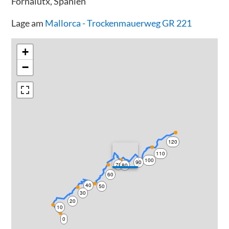
Fornalutx, Spanien
Lage am
Mallorca - Trockenmauerweg GR 221
+
−
120
110
100
90
70
80
60
40
50
30
20
10
0