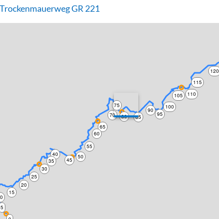
- Trockenmauerweg GR 221
12
115
110
105
75
100
90
95
70
80
85
65
60
55
40
50
45
35
30
25
20
15
10
5
0