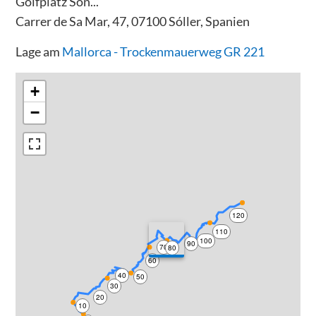
Golfplatz Son...
Carrer de Sa Mar, 47, 07100 Sóller, Spanien
Lage am
Mallorca - Trockenmauerweg GR 221
+
−
120
110
100
90
70
80
60
40
50
30
20
10