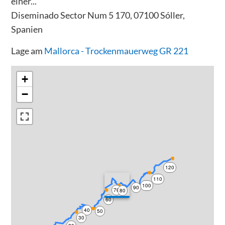
einer...
Diseminado Sector Num 5 170, 07100 Sóller,
Spanien
Lage am
Mallorca - Trockenmauerweg GR 221
+
−
120
110
100
90
70
80
60
40
50
30