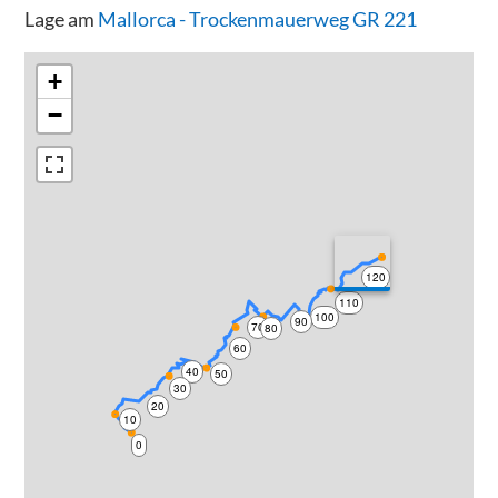
Lage am
Mallorca - Trockenmauerweg GR 221
+
−
120
110
100
90
70
80
60
40
50
30
20
10
0