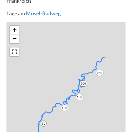
Frankreich
Lage am
Mosel-Radweg
+
−
250
200
150
100
50