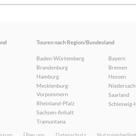
and
Touren nach Region/Bundesland
Baden-Würtemberg
Bayern
Brandenburg
Bremen
Hamburg
Hessen
Mecklenburg-
Niedersach
Vorpommern
Saarland
Rheinland-Pfalz
Schleswig-
Sachsen-Anhalt
Tramuntana
essum
Über uns
Datenschutz
Nutzungsbedin