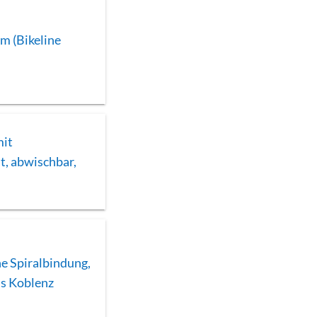
m (Bikeline
mit
st, abwischbar,
e Spiralbindung,
is Koblenz