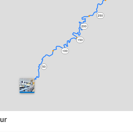
250
200
150
100
50
0
our