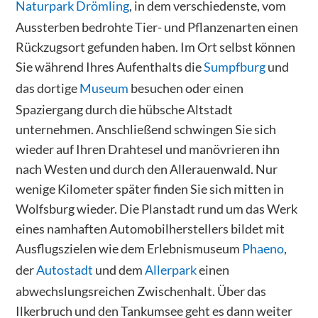
Naturpark Drömling
, in dem verschiedenste, vom
Aussterben bedrohte Tier- und Pflanzenarten einen
Rückzugsort gefunden haben. Im Ort selbst können
Sie während Ihres Aufenthalts die
Sumpfburg
und
das dortige
Museum
besuchen oder einen
Spaziergang durch die hübsche Altstadt
unternehmen. Anschließend schwingen Sie sich
wieder auf Ihren Drahtesel und manövrieren ihn
nach Westen und durch den Allerauenwald. Nur
wenige Kilometer später finden Sie sich mitten in
Wolfsburg wieder. Die Planstadt rund um das Werk
eines namhaften Automobilherstellers bildet mit
Ausflugszielen wie dem Erlebnismuseum
Phaeno
,
der
Autostadt
und dem
Allerpark
einen
abwechslungsreichen Zwischenhalt. Über das
Ilkerbruch und den Tankumsee geht es dann weiter