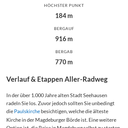
HÖCHSTER PUNKT
184
m
BERGAUF
916
m
BERGAB
770
m
Verlauf & Etappen
Aller-Radweg
In der über 1.000 Jahre alten Stadt Seehausen
radeln Sie los. Zuvor jedoch sollten Sie unbedingt
die
Paulskirche
besichtigen, welche die älteste
Kirche in der Magdeburger Börde ist. Eine weitere
Option ist, die Reise in Magdeburg selbst zu starten.