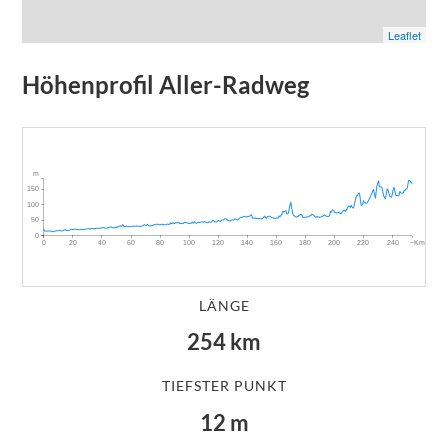
Leaflet
Höhenprofil
Aller-Radweg
m
150
100
50
0
~Km
0
20
40
60
80
100
120
140
160
180
200
220
240
LÄNGE
254
km
TIEFSTER PUNKT
12
m