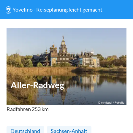
Yovelino - Reiseplanung leicht gemacht.
Aller-Radweg
©
mrvisual / Fotolia
Radfahren
253
km
Deutschland
Sachsen-Anhalt