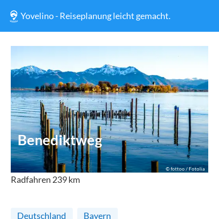
Yovelino - Reiseplanung leicht gemacht.
Benediktweg
©
fottoo / Fotolia
Radfahren
239
km
Deutschland
Bayern