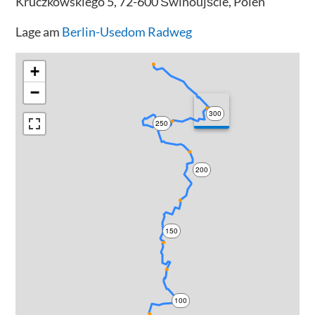
Kruczkowskiego 5, 72-600 Świnoujście, Polen
Lage am
Berlin-Usedom Radweg
+
−
300
250
200
150
100