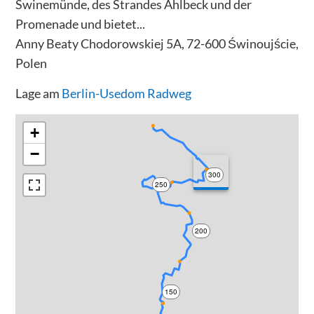
Swinemünde, des Strandes Ahlbeck und der
Promenade und bietet...
Anny Beaty Chodorowskiej 5A, 72-600 Świnoujście,
Polen
Lage am
Berlin-Usedom Radweg
+
−
300
250
200
150