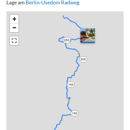
Lage am
Berlin-Usedom Radweg
+
−
300
250
200
150
100