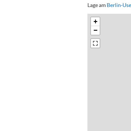
Lage am
Berlin-Us
+
−