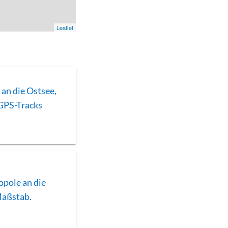
Leaflet
an die Ostsee,
 GPS-Tracks
pole an die
Maßstab.