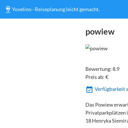
Yovelino - Reiseplanung leicht gemacht.
powiew
Bewertung:
8.9
Preis ab:
€
Verfügbarkeit 
Das Powiew erwarte
Privatparkplätzen
18 Henryka Siemira