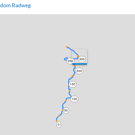
edom Radweg
300
250
200
150
100
50
0