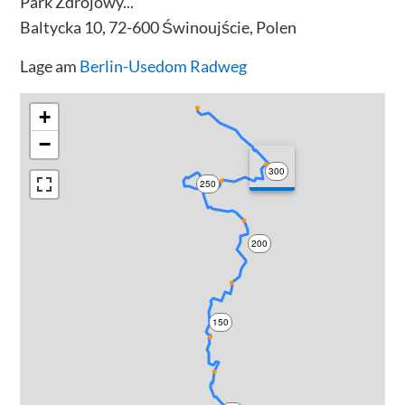
Park Zdrojowy...
Baltycka 10, 72-600 Świnoujście, Polen
Lage am
Berlin-Usedom Radweg
+
−
300
250
200
150