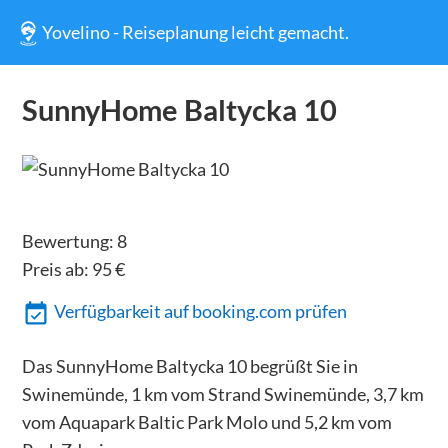
Yovelino - Reiseplanung leicht gemacht.
SunnyHome Baltycka 10
Bewertung:
8
Preis ab:
95
€
Verfügbarkeit auf booking.com prüfen
Das SunnyHome Baltycka 10 begrüßt Sie in
Swinemünde, 1 km vom Strand Swinemünde, 3,7 km
vom Aquapark Baltic Park Molo und 5,2 km vom