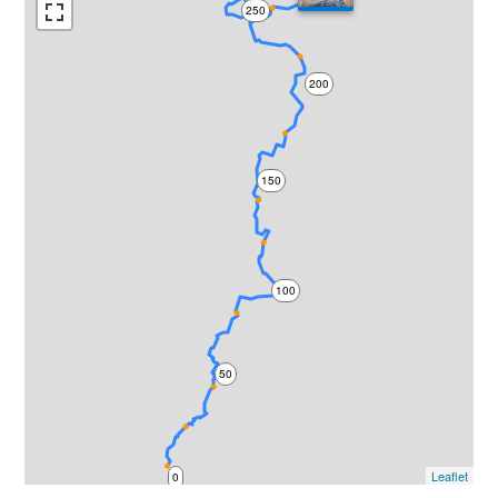
250
200
150
100
50
Leaflet
0