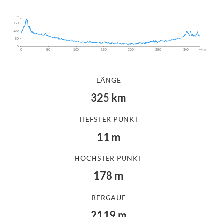
m
150
100
50
0
~Km
0
50
100
150
200
250
300
LÄNGE
325
km
TIEFSTER PUNKT
11
m
HÖCHSTER PUNKT
178
m
BERGAUF
2119
m