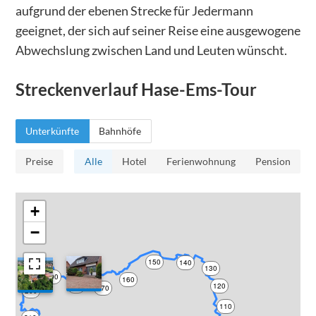
aufgrund der ebenen Strecke für Jedermann
geeignet, der sich auf seiner Reise eine ausgewogene
Abwechslung zwischen Land und Leuten wünscht.
Streckenverlauf
Hase-Ems-Tour
Unterkünfte
Bahnhöfe
Preise
Alle
Hotel
Ferienwohnung
Pension
+
−
150
140
130
190
160
180
120
170
200
110