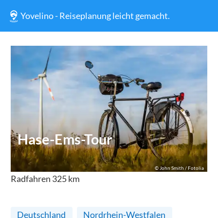
Yovelino - Reiseplanung leicht gemacht.
Hase-Ems-Tour
©
John Smith / Fotolia
Radfahren
325
km
Deutschland
Nordrhein-Westfalen