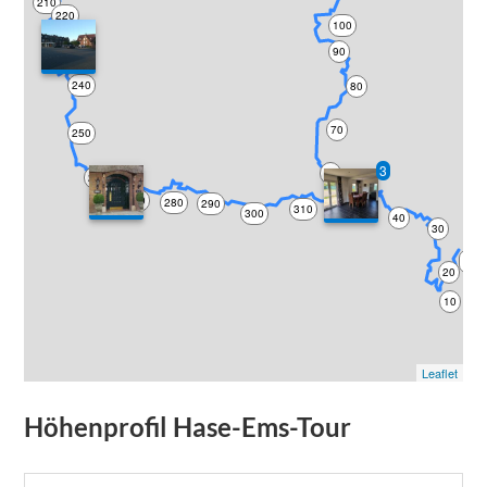
210
220
100
90
230
240
80
70
250
3
60
260
270
280
290
310
320
50
300
40
30
0
20
10
Leaflet
Höhenprofil
Hase-Ems-Tour