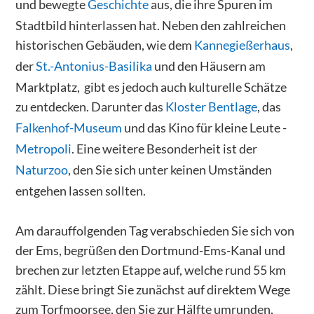
und bewegte
Geschichte
aus, die ihre Spuren im
Stadtbild hinterlassen hat. Neben den zahlreichen
historischen Gebäuden, wie dem
Kannegießerhaus
,
der
St.-Antonius-Basilika
und den Häusern am
Marktplatz, gibt es jedoch auch kulturelle Schätze
zu entdecken. Darunter das
Kloster Bentlage
, das
Falkenhof-Museum
und das Kino für kleine Leute -
Metropoli
. Eine weitere Besonderheit ist der
Naturzoo
, den Sie sich unter keinen Umständen
entgehen lassen sollten.
Am darauffolgenden Tag verabschieden Sie sich von
der Ems, begrüßen den Dortmund-Ems-Kanal und
brechen zur letzten Etappe auf, welche rund 55 km
zählt. Diese bringt Sie zunächst auf direktem Wege
zum Torfmoorsee, den Sie zur Hälfte umrunden,