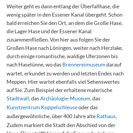
Weiter geht es dann entlang der Überfallhase, die
wenig später in den Essener Kanal übergeht. Schon
bald erreichen Sie den Ort, an dem die Große Hase,
die Lager Hase und der Essener Kanal
zusammenfließen. Von hier aus folgen Sie der
Großen Hase nach Löningen, weiter nach Herzlake,
durch einige romantische, waldige Uferzonen bis
nach Haselünne, wo das
Brennereimuseum
darauf
wartet, erkundet zu werden und letzten Endes nach
Meppen. Hier wartet ebenfalls viel Sehenswertes
auf Sie. Zum Beispiel der erhaltene malerische
Stadtwall
, das
Archäologie-Museum
, das
Kunstzentrum Koppelschleuse
oder das
außergewöhnliche, über 400 Jahre alte
Rathaus
.
Zudem markiert die Stadt den Abschied von der