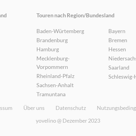
and
Touren nach Region/Bundesland
Baden-Würtemberg
Bayern
Brandenburg
Bremen
Hamburg
Hessen
Mecklenburg-
Niedersach
Vorpommern
Saarland
Rheinland-Pfalz
Schleswig-
Sachsen-Anhalt
Tramuntana
essum
Über uns
Datenschutz
Nutzungsbedin
yovelino @
Dezember 2023