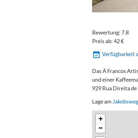
Bewertung:
7.8
Preis ab:
42
€
Verfügbarkeit 
Das À Francos Artis
und einer Kaffeema
929 Rua Direita de
Lage am
Jakobsweg
+
−