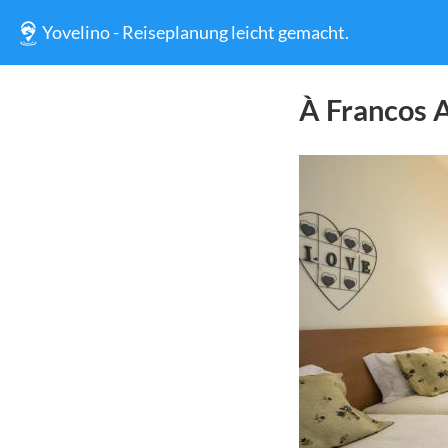
Yovelino - Reiseplanung leicht gemacht.
À Francos A