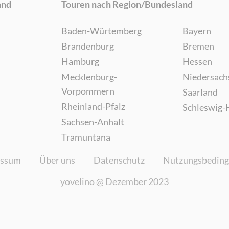
and
Touren nach Region/Bundesland
Baden-Würtemberg
Bayern
Brandenburg
Bremen
Hamburg
Hessen
Mecklenburg-
Niedersach
Vorpommern
Saarland
Rheinland-Pfalz
Schleswig-
Sachsen-Anhalt
Tramuntana
essum
Über uns
Datenschutz
Nutzungsbedin
yovelino @
Dezember 2023