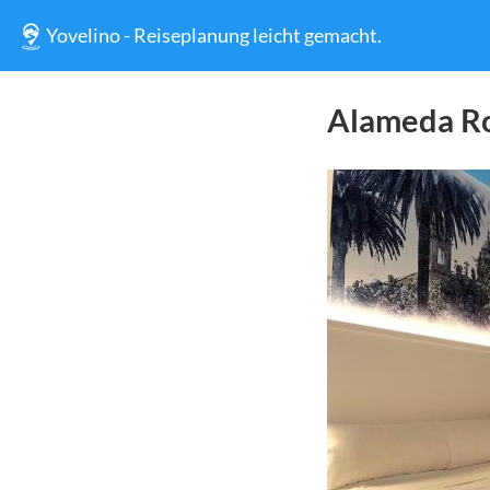
Yovelino - Reiseplanung leicht gemacht.
Alameda Ro