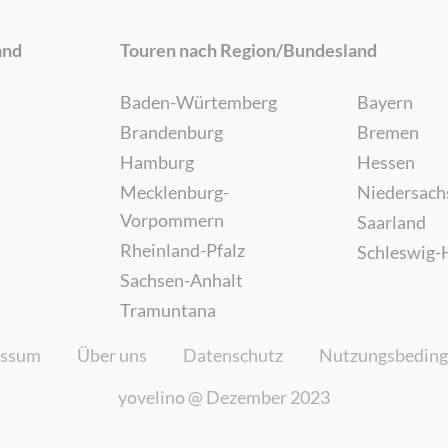
and
Touren nach Region/Bundesland
Baden-Würtemberg
Bayern
Brandenburg
Bremen
Hamburg
Hessen
Mecklenburg-
Niedersach
Vorpommern
Saarland
Rheinland-Pfalz
Schleswig-
Sachsen-Anhalt
Tramuntana
essum
Über uns
Datenschutz
Nutzungsbedin
yovelino @
Dezember 2023