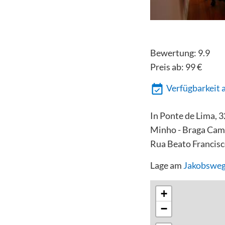
Bewertung:
9.9
Preis ab:
99
€
Verfügbarkeit 
In Ponte de Lima, 
Minho - Braga Campu
Rua Beato Francisc
Lage am
Jakobsweg
+
−