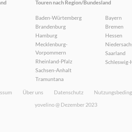
and
Touren nach Region/Bundesland
Baden-Würtemberg
Bayern
Brandenburg
Bremen
Hamburg
Hessen
Mecklenburg-
Niedersach
Vorpommern
Saarland
Rheinland-Pfalz
Schleswig-
Sachsen-Anhalt
Tramuntana
essum
Über uns
Datenschutz
Nutzungsbedin
yovelino @
Dezember 2023