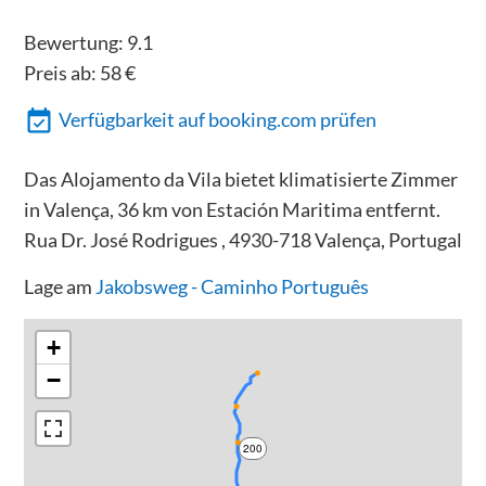
Bewertung:
9.1
Preis ab:
58
€
Verfügbarkeit auf booking.com prüfen
Das Alojamento da Vila bietet klimatisierte Zimmer
in Valença, 36 km von Estación Maritima entfernt.
Rua Dr. José Rodrigues , 4930-718 Valença, Portugal
Lage am
Jakobsweg - Caminho Português
+
−
200