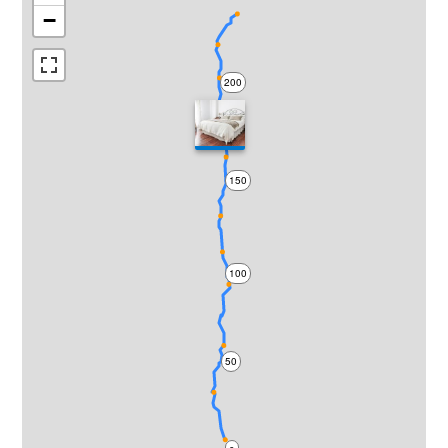
−
200
150
100
50