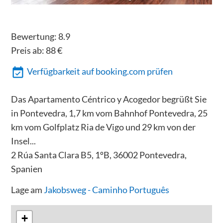
Bewertung:
8.9
Preis ab:
88
€
Verfügbarkeit auf booking.com prüfen
Das Apartamento Céntrico y Acogedor begrüßt Sie
in Pontevedra, 1,7 km vom Bahnhof Pontevedra, 25
km vom Golfplatz Ria de Vigo und 29 km von der
Insel...
2 Rúa Santa Clara B5, 1ºB, 36002 Pontevedra,
Spanien
Lage am
Jakobsweg - Caminho Português
+