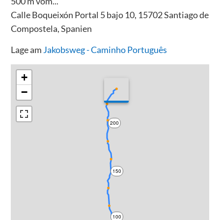
500 m vom...
Calle Boqueixón Portal 5 bajo 10, 15702 Santiago de
Compostela, Spanien
Lage am
Jakobsweg - Caminho Português
+
−
200
150
100