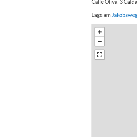
Calle Oliva, 3 Cald
Lage am
Jakobsweg
+
−