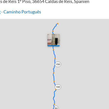
as de Reis 1º Piso, 36654 Caldas de Reis, Spanien
 - Caminho Português
200
150
100
50