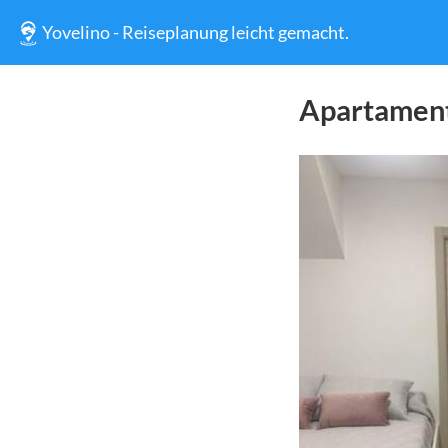
Yovelino - Reiseplanung leicht gemacht.
Apartamen