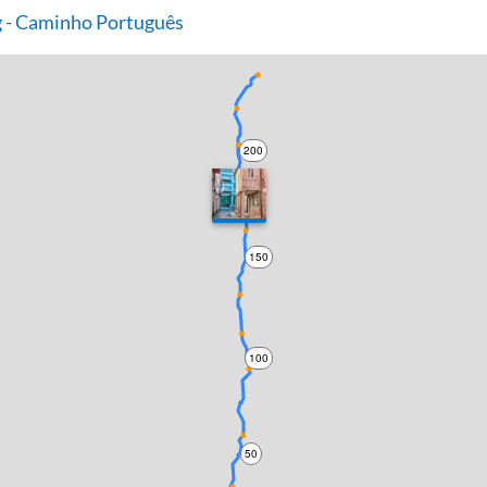
 - Caminho Português
200
150
100
50