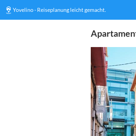
Yovelino - Reiseplanung leicht gemacht.
Apartament